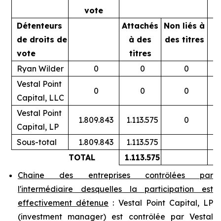
vote
Détenteurs
Attachés
Non liés à
A
de droits de
à des
des titres
vote
titres
Ryan Wilder
0
0
0
Vestal Point
0
0
0
Capital, LLC
Vestal Point
1.809.843
1.113.575
0
Capital, LP
Sous-total
1.809.843
1.113.575
TOTAL
1.113.575
Chaine des entreprises contrôlées par
l'intermédiaire desquelles la participation est
effectivement détenue
: Vestal Point Capital, LP
(
investment manager
) est contrôlée par Vestal