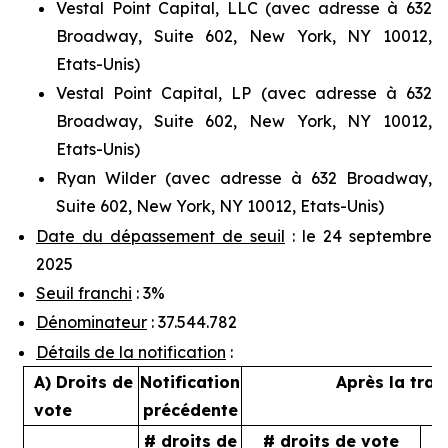
Vestal Point Capital, LLC (avec adresse à 632
Broadway, Suite 602, New York, NY 10012,
Etats-Unis)
Vestal Point Capital, LP (avec adresse à 632
Broadway, Suite 602, New York, NY 10012,
Etats-Unis)
Ryan Wilder (avec adresse à 632 Broadway,
Suite 602, New York, NY 10012, Etats-Unis)
Date du dépassement de seuil
: le 24 septembre
2025
Seuil franchi
: 3%
Dénominateur
: 37.544.782
Détails de la notification
:
A) Droits de
Notification
Après la tran
vote
précédente
# droits de
# droits de vote
%